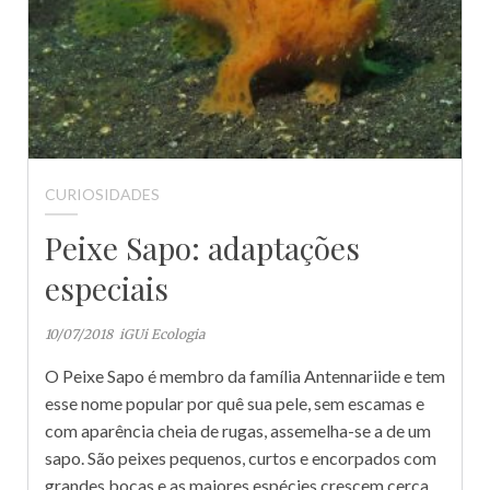
CURIOSIDADES
Peixe Sapo: adaptações
especiais
10/07/2018
iGUi Ecologia
O Peixe Sapo é membro da família Antennariide e tem
esse nome popular por quê sua pele, sem escamas e
com aparência cheia de rugas, assemelha-se a de um
sapo. São peixes pequenos, curtos e encorpados com
grandes bocas e as maiores espécies crescem cerca