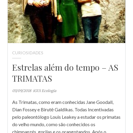
CURIOSIDADES
Estrelas além do tempo – AS
TRIMATAS
03/09/2018
iGUi Ecologia
As Trimatas, como eram conhecidas Jane Goodall,
Dian Fossey e Birutė Galdikas. Todas Incentivadas
pelo paleontólogo Louis Leakey a estudar os primatas
do velho mundo, como são conhecidos os
chimpanzés, gorilas e os orangotandos. Após o