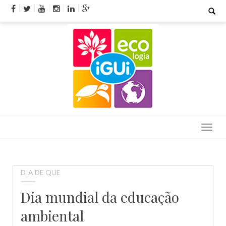
Skip
Search
for:
to
content
DIA DE QUE
Dia mundial da educação
ambiental