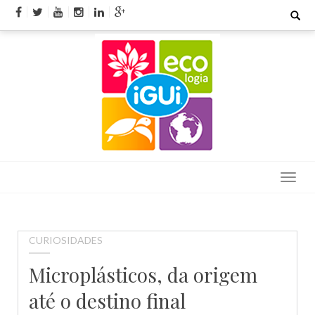
Skip
Search
for:
to
content
CURIOSIDADES
Microplásticos, da origem
até o destino final