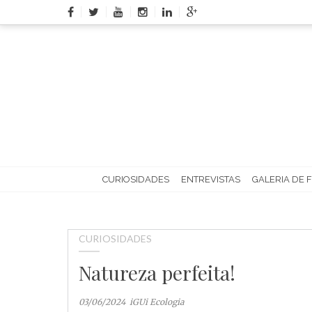
Skip
to
content
CURIOSIDADES
ENTREVISTAS
GALERIA DE 
CURIOSIDADES
Natureza perfeita!
03/06/2024
iGUi Ecologia