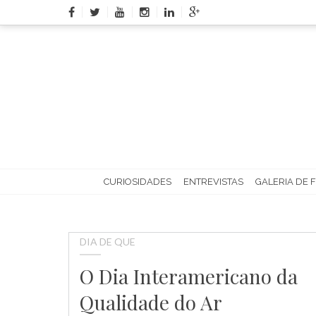
Skip
to
content
CURIOSIDADES
ENTREVISTAS
GALERIA DE 
DIA DE QUE
O Dia Interamericano da
Qualidade do Ar