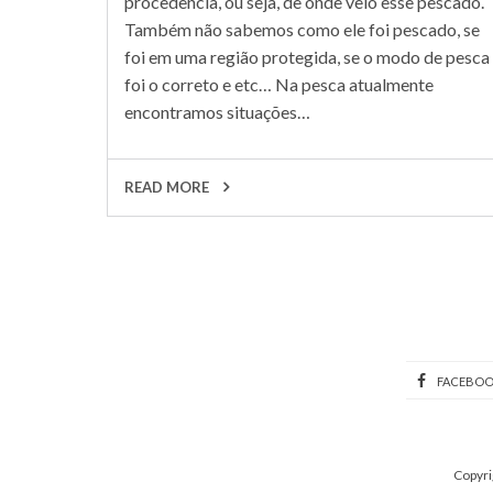
procedência, ou seja, de onde veio esse pescado.
Também não sabemos como ele foi pescado, se
foi em uma região protegida, se o modo de pesca
foi o correto e etc… Na pesca atualmente
encontramos situações…
READ MORE
FACEBO
Copyri