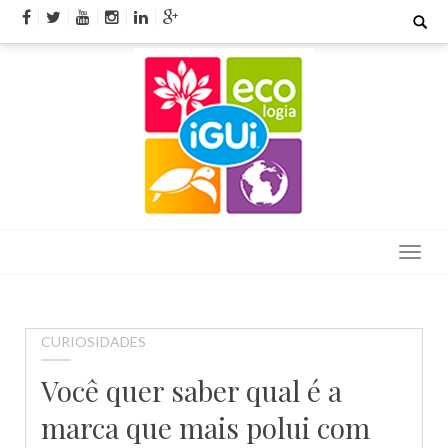
Skip
Search
for:
to
content
CURIOSIDADES
Você quer saber qual é a
marca que mais polui com