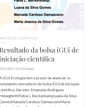
INICIAÇÃO CIENTÍFICA
Resultado da bolsa iGUi de
iniciação científica
13/12/2021
iGUi Ecologia
A iGUi Ecologia tem o prazer de anunciar os
estudantes vencedores da bolsa iGUi de iniciação
científica. São eles: Emanuela Rodrigues
MeneghettiFábia L. BeckenkampLuana da Silva
GomesManuela Cardoso DamascenoMaria