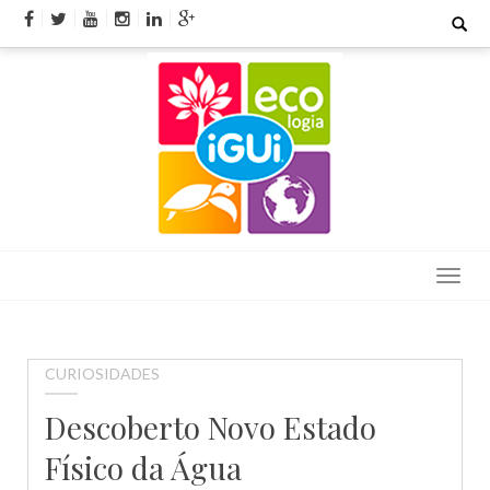
Skip
Search
for:
to
content
CURIOSIDADES
Descoberto Novo Estado
Físico da Água