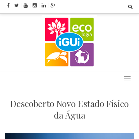
Skip
Search
for:
to
content
Descoberto Novo Estado Físico
da Água