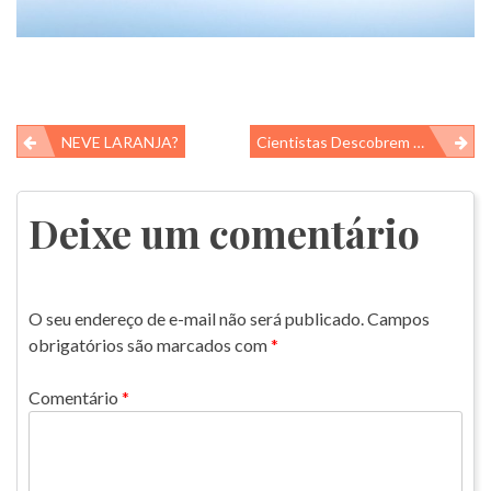
Navegação
NEVE LARANJA?
Cientistas Descobrem Nova Zona Oceânica
de
Post
Deixe um comentário
O seu endereço de e-mail não será publicado.
Campos
obrigatórios são marcados com
*
Comentário
*