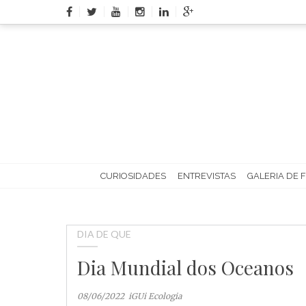
Skip
to
content
CURIOSIDADES
ENTREVISTAS
GALERIA DE 
DIA DE QUE
Dia Mundial dos Oceanos
08/06/2022
iGUi Ecologia