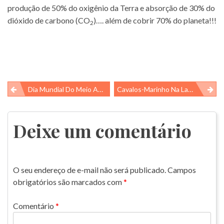
produção de 50% do oxigênio da Terra e absorção de 30% do
dióxido de carbono (CO
)…. além de cobrir 70% do planeta!!!
2
Navegação
Dia Mundial Do Meio Ambiente!
Cavalos-Marinho Na Laguna De Araruama
de
Post
Deixe um comentário
O seu endereço de e-mail não será publicado.
Campos
obrigatórios são marcados com
*
Comentário
*