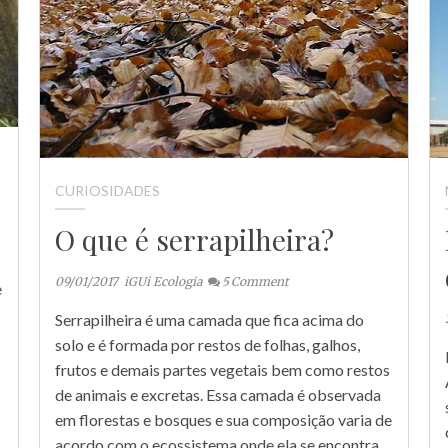
CURIOSIDADES
O que é serrapilheira?
09/01/2017
iGUi Ecologia
5
Comment
e
Serrapilheira é uma camada que fica acima do
solo e é formada por restos de folhas, galhos,
frutos e demais partes vegetais bem como restos
de animais e excretas. Essa camada é observada
em florestas e bosques e sua composição varia de
acordo com o ecossistema onde ela se encontra…