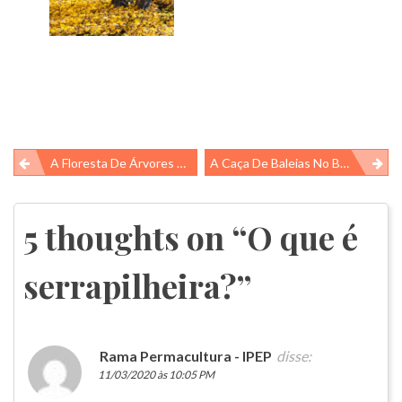
Navegação
A Floresta De Árvores Tortas
A Caça De Baleias No Brasil
de
Post
5 thoughts on “
O que é
serrapilheira?
”
Rama Permacultura - IPEP
disse:
11/03/2020 às 10:05 PM