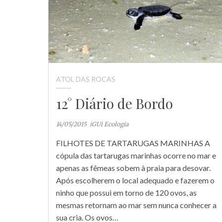
ATOL DAS ROCAS
12° Diário de Bordo
14/05/2015
iGUi Ecologia
FILHOTES DE TARTARUGAS MARINHAS A
cópula das tartarugas marinhas ocorre no mar e
apenas as fêmeas sobem à praia para desovar.
Após escolherem o local adequado e fazerem o
ninho que possui em torno de 120 ovos, as
mesmas retornam ao mar sem nunca conhecer a
sua cria. Os ovos…