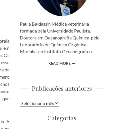
Paula Baldassin Médica veterinária
formada pela Universidade Paulista.
Doutora em Oceanografia Química, pelo
praia
Laboratório de Química Orgânica
ui em
Marinha, no Instituto Oceanográfico -…
a. Os
 esse
READ MORE
ra da
úmero
achos
Publicações anteriores
mento
á que
Publicações
anteriores
Categorias
ia. A
ca na