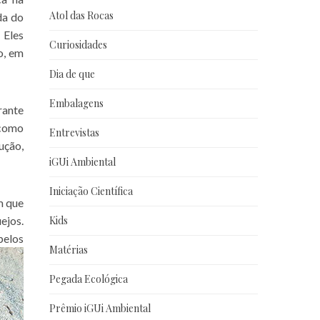
Atol das Rocas
da do
 Eles
Curiosidades
o, em
Dia de que
Embalagens
rante
 como
Entrevistas
ução,
iGUi Ambiental
Iniciação Científica
m que
Kids
ejos.
pelos
Matérias
Pegada Ecológica
Prêmio iGUi Ambiental