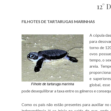
12° 
FILHOTES DE TARTARUGAS MARINHAS
A cópula das
para desova
torno de 12
ovos possue
tempo, o sex
areia. Temp
proporcional
e superiore
global, ess
pode desequilibrar a taxa entre os gêneros e conseq
Como os pais não estão presentes para auxiliar no 
independência já se inicia na saída do ovo, onde