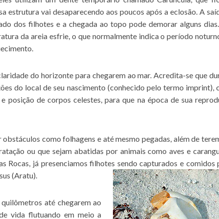
sa estrutura vai desaparecendo aos poucos após a eclosão. A saí
nado dos filhotes e a chegada ao topo pode demorar alguns dias.
tura da areia esfrie, o que normalmente indica o período noturn
uecimento.
 claridade do horizonte para chegarem ao mar. Acredita-se que du
ões do local de seu nascimento (conhecido pelo termo imprint),
 e posição de corpos celestes, para que na época de sua reprod
blar obstáculos como folhagens e até mesmo pegadas, além de tere
dratação ou que sejam abatidas por animais como aves e carangu
as Rocas, já presenciamos filhotes sendo capturados e comidos 
us (Aratu).
s quilômetros até chegarem ao
 de vida flutuando em meio a