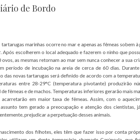
Diário de Bordo
 tartarugas marinhas ocorre no mar e apenas as fêmeas sobem à 
r. Após escolherem o local adequado e fazerem o ninho que poss
0 ovos, as mesmas retornam ao mar sem nunca conhecer a sua cri
m período de incubação na areia de cerca de 60 dias. Durante
o das novas tartarugas será definido de acordo com a temperatu
eraturas entre 28-29°C (temperatura pivotante) produzirão n
 de fêmeas e de machos. Temperaturas inferiores gerarão mais m
s acarretarão em maior taxa de fêmeas. Assim, com o aqueci
e assunto tem gerado a preocupação e atenção dos cientistas, j
uentemente, prejudicar a perpetuação desses animais.
nascimento dos filhotes, eles têm que fazer isso por conta própr
 eles utilizam um dente temporário chamado Carúncula, que fi