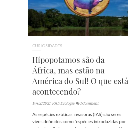
CURIOSIDADES
Hipopotamos são da
África, mas estão na
América do Sul! O que est
acontecendo?
14/02/2021
iGUi Ecologia
1
Comment
As espécies exóticas invasoras (IAS) são seres
vivos definidos como “espécies introduzidas por