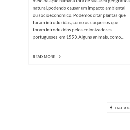
meio da ação humana fora de sua área geográfica
natural, podendo causar um impacto ambiental
ou socioeconômico. Podemos citar plantas que
foram introduzidas, como os coqueiros que
foram introduzidos pelos colonizadores
portugueses, em 1553. Alguns animais, como…
READ MORE
FACEBO