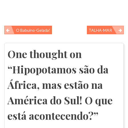
Navegação
O Babuíno-Gelada!
TALHA-MAR
de
Post
One thought on
“
Hipopotamos são da
África, mas estão na
América do Sul! O que
está acontecendo?
”