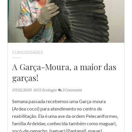
CURIOSIDADES
A Garça-Moura, a maior das
garças!
07/12/2020
iGUi Ecologia
2
Comment
Semana passada recebemos uma Garça-moura
(Ardea cocoi) para atendimento no centro de
reabilitação. Ela é uma ave da ordem Pelecaniformes,
família Ardeidae, conhecida também como maguari,
socó-de-penacho, baguari (Pantanal), mauari