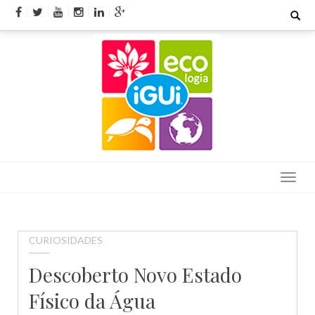
Skip
Search
for:
to
content
CURIOSIDADES
Descoberto Novo Estado
Físico da Água