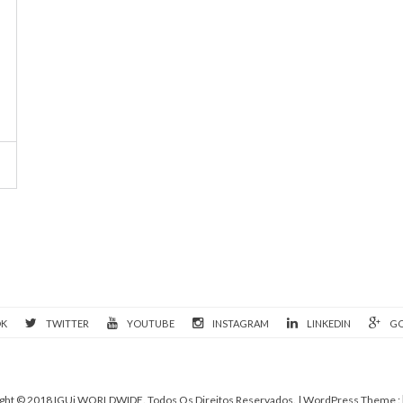
OK
TWITTER
YOUTUBE
INSTAGRAM
LINKEDIN
GO
ght © 2018 IGUi WORLDWIDE. Todos Os Direitos Reservados.
| WordPress Theme :