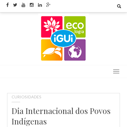
Skip
Search
for:
to
content
CURIOSIDADES
Dia Internacional dos Povos
Indígenas