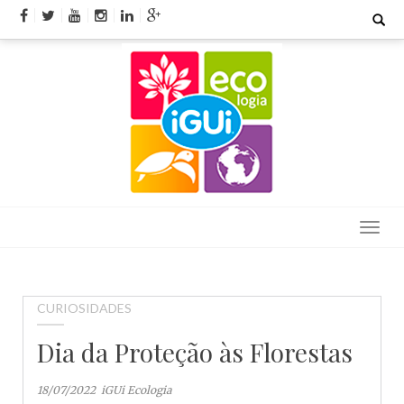
Skip
Search
for:
to
content
CURIOSIDADES
Dia da Proteção às Florestas
18/07/2022
iGUi Ecologia