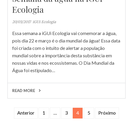
Ecologia
20/03/2017
iGUi Ecologia
Essa semana a iGUi Ecologia vai comemorar a água,
pois dia 22 e março é o dia mundial da água! Essa data
foi criada com o intuito de alertar a população
mundial sobre a importância desta substância em
nossas vidas e nos ecossistemas. O Dia Mundial da
Água foi estipulado…
READ MORE
Navegação
Anterior
1
…
3
4
5
Próximo
por