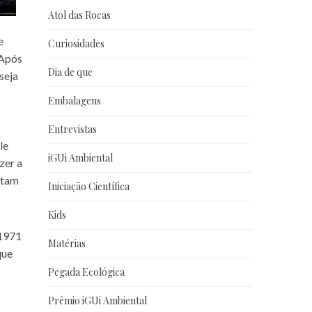
Atol das Rocas
e
Curiosidades
 Após
Dia de que
seja
Embalagens
Entrevistas
le
iGUi Ambiental
zer a
ltam
Iniciação Científica
Kids
 1971
Matérias
que
Pegada Ecológica
Prêmio iGUi Ambiental