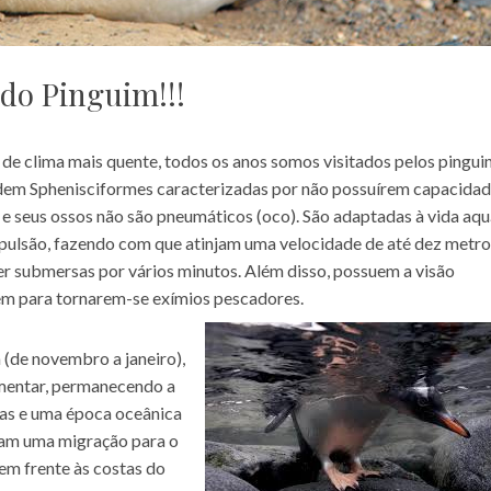
 do Pinguim!!!
 de clima mais quente, todos os anos somos visitados pelos pingui
dem Sphenisciformes caracterizadas por não possuírem capacidad
 e seus ossos não são pneumáticos (oco). São adaptadas à vida aqu
opulsão, fazendo com que atinjam uma velocidade de até dez metro
 submersas por vários minutos. Além disso, possuem a visão
uem para tornarem-se exímios pescadores.
(de novembro a janeiro),
limentar, permanecendo a
nas e uma época oceânica
zam uma migração para o
 em frente às costas do