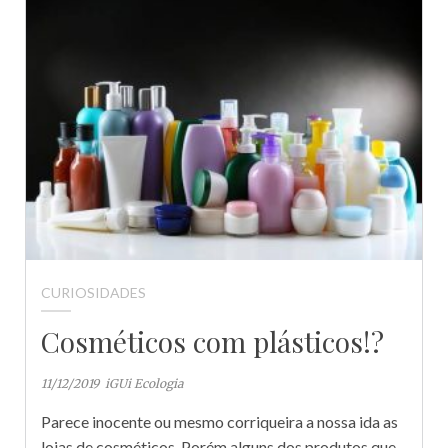
CURIOSIDADES
Cosméticos com plásticos!?
11/12/2019
iGUi Ecologia
Parece inocente ou mesmo corriqueira a nossa ida as
lojas de cosméticos. Porém alguns dos produtos que