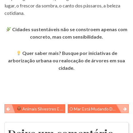
lugar, o frescor da sombra, o canto dos pássaros, a beleza
cotidiana.
Cidades sustentáveis não se constroem apenas com
concreto, mas com sensibilidade.
Quer saber mais? Busque por iniciativas de
arborização urbana ou realocação de árvores em sua
cidade.
Navegação
Animais Silvestres E A Cidade: Como Podemos Conviver?
O Mar Está Mudando De Cor – O Que Isso Revela Sobre O Planeta?
de
Post