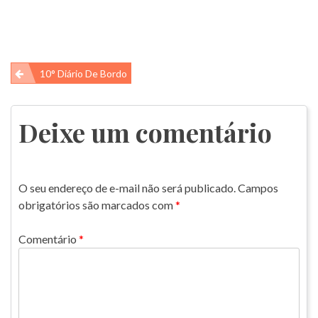
Navegação
10° Diário De Bordo
de
Post
Deixe um comentário
O seu endereço de e-mail não será publicado.
Campos
obrigatórios são marcados com
*
Comentário
*