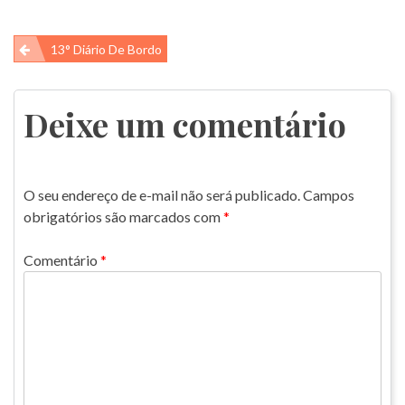
Navegação
13° Diário De Bordo
de
Post
Deixe um comentário
O seu endereço de e-mail não será publicado.
Campos
obrigatórios são marcados com
*
Comentário
*