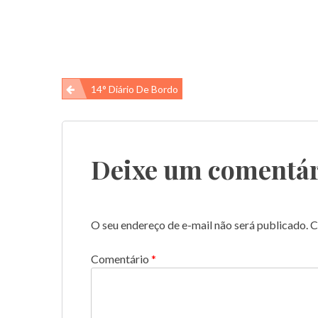
Navegação
14° Diário De Bordo
de
Post
Deixe um comentár
O seu endereço de e-mail não será publicado.
C
Comentário
*