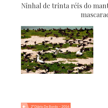
Ninhal de trinta réis do man
mascarad
Navegação
2º Diário De Bordo – 2016