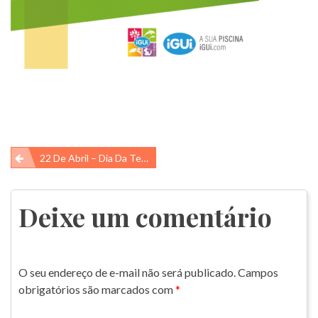
Navegação
22 De Abril – Dia Da Terra
de
Post
Deixe um comentário
O seu endereço de e-mail não será publicado.
Campos
obrigatórios são marcados com
*