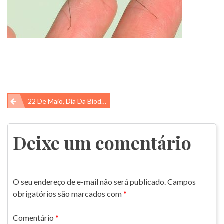
Navegação
22 De Maio, Dia Da Biodiversidade
de
Post
Deixe um comentário
O seu endereço de e-mail não será publicado.
Campos
obrigatórios são marcados com
*
Comentário
*