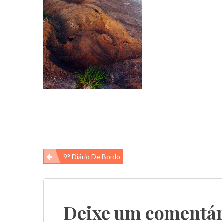
Navegação
9° Diário De Bordo
de
Post
Deixe um comentár