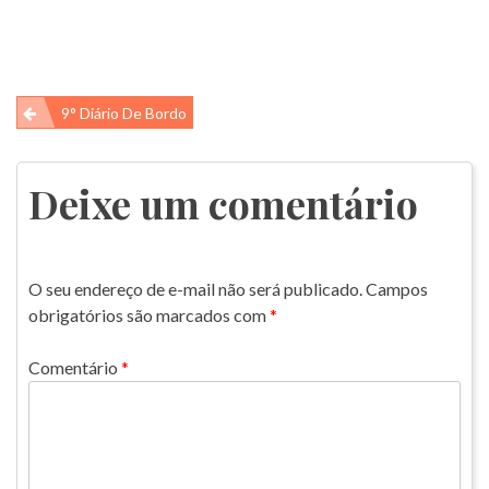
Navegação
9° Diário De Bordo
de
Post
Deixe um comentário
O seu endereço de e-mail não será publicado.
Campos
obrigatórios são marcados com
*
Comentário
*