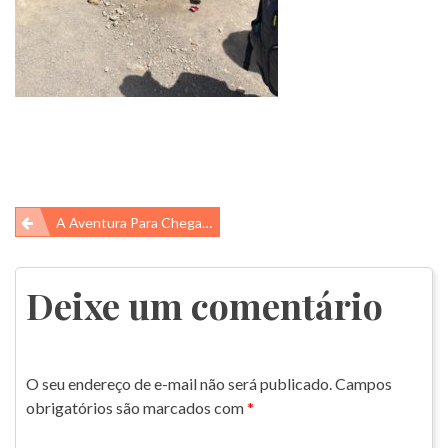
Navegação
A Aventura Para Chegar Na Montanha Colorida
de
Post
Deixe um comentário
O seu endereço de e-mail não será publicado.
Campos
obrigatórios são marcados com
*