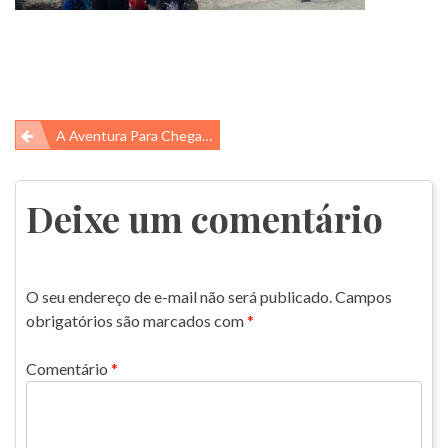
Navegação
A Aventura Para Chegar Na Montanha Colorida
de
Post
Deixe um comentário
O seu endereço de e-mail não será publicado.
Campos
obrigatórios são marcados com
*
Comentário
*