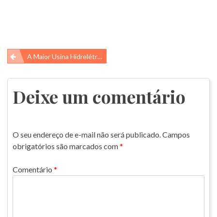
Navegação
A Maior Usina Hidrelétrica Do Mundo E A Rotação Da Terra
de
Post
Deixe um comentário
O seu endereço de e-mail não será publicado.
Campos
obrigatórios são marcados com
*
Comentário
*