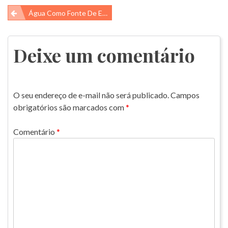
Navegação
Água Como Fonte De Energia
de
Post
Deixe um comentário
O seu endereço de e-mail não será publicado.
Campos
obrigatórios são marcados com
*
Comentário
*