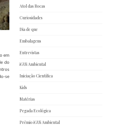
Atol das Rocas
Curiosidades
Dia de que
Embalagens
Entrevistas
so em
de do
iGUi Ambiental
ntros
Iniciação Científica
do-se
Kids
Matérias
Pegada Ecológica
Prêmio iGUi Ambiental