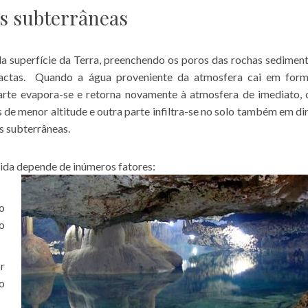
s subterrâneas
a superfície da Terra, preenchendo os poros das rochas sediment
mpactas. Quando a água proveniente da atmosfera cai em for
parte evapora-se e retorna novamente à atmosfera de imediato, 
 de menor altitude e outra parte infiltra-se no solo também em di
s subterrâneas.
ida depende de inúmeros fatores:
no
do
r
o