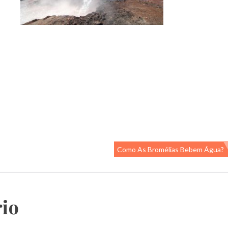
Como As Bromélias Bebem Água?
io