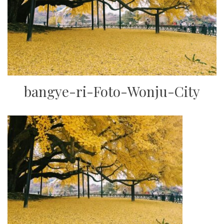
bangye-ri-Foto-Wonju-City