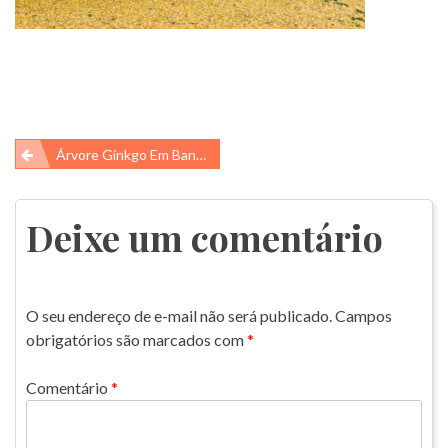
Navegação
Árvore Ginkgo Em Bangye-Ri
de
Post
Deixe um comentário
O seu endereço de e-mail não será publicado.
Campos
obrigatórios são marcados com
*
Comentário
*