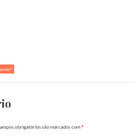
rande!!
io
ampos obrigatórios são marcados com
*