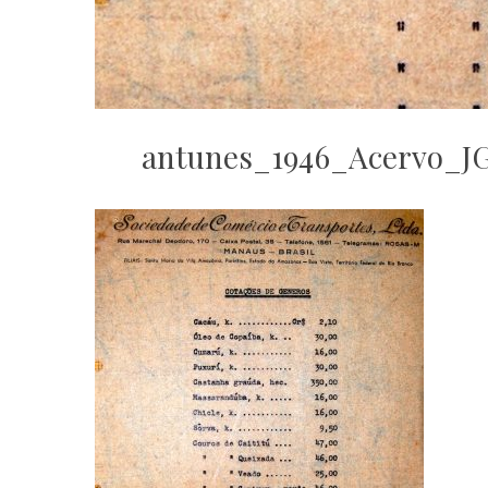
antunes_1946_Acervo_