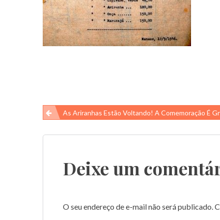
Navegação
As Ariranhas Estão Voltando! A Comemoração É G
de
Post
Deixe um comentár
O seu endereço de e-mail não será publicado.
C