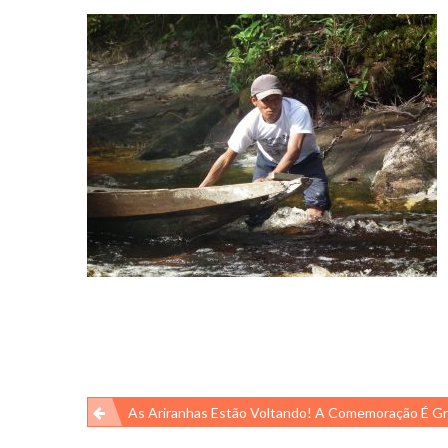
Navegação
As Ariranhas Estão Voltando! A Comemoração É G