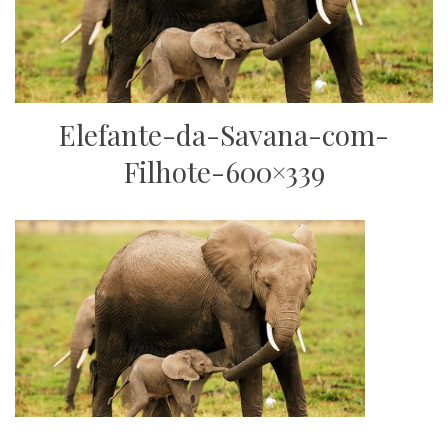
Elefante-da-Savana-com-
Filhote-600×339