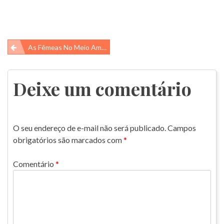
Navegação
As Fêmeas No Meio Ambiente!
de
Post
Deixe um comentário
O seu endereço de e-mail não será publicado.
Campos
obrigatórios são marcados com
*
Comentário
*