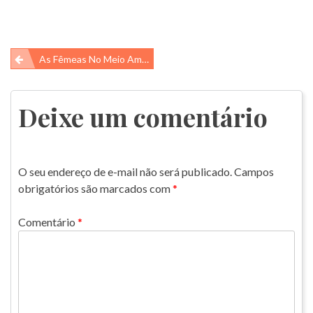
Navegação
As Fêmeas No Meio Ambiente!
de
Post
Deixe um comentário
O seu endereço de e-mail não será publicado.
Campos
obrigatórios são marcados com
*
Comentário
*