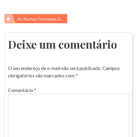
Navegação
As Rochas Formadas De Plástico
de
Post
Deixe um comentário
O seu endereço de e-mail não será publicado.
Campos
obrigatórios são marcados com
*
Comentário
*