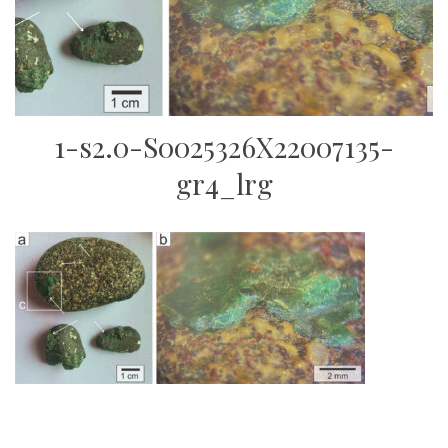
1-s2.0-S0025326X22007135-
gr4_lrg