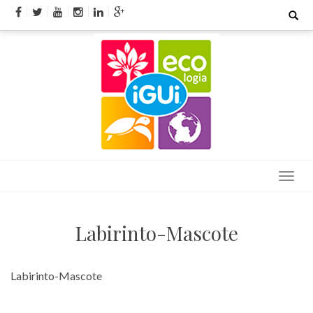
Skip
Search
for:
to
content
Labirinto-Mascote
Labirinto-Mascote