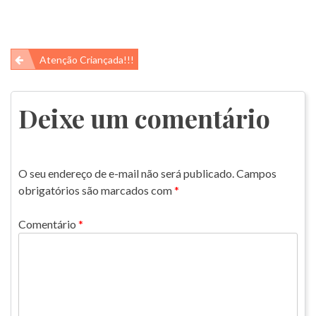
Navegação
Atenção Criançada!!!
de
Post
Deixe um comentário
O seu endereço de e-mail não será publicado.
Campos
obrigatórios são marcados com
*
Comentário
*