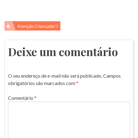
Navegação
Atenção Criançada!!!
de
Post
Deixe um comentário
O seu endereço de e-mail não será publicado.
Campos
obrigatórios são marcados com
*
Comentário
*