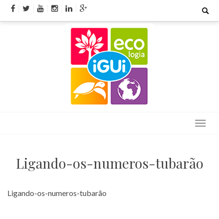
Skip
Search
for:
to
content
Ligando-os-numeros-tubarão
Ligando-os-numeros-tubarão