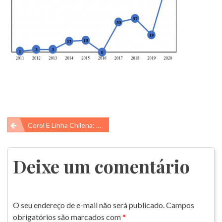
Navegação
Cerol E Linha Chilena: Uma Ameaça Às Aves Marinhas
de
Post
Deixe um comentário
O seu endereço de e-mail não será publicado.
Campos
obrigatórios são marcados com
*